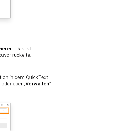
vieren
. Das ist
uvor ruckelte.
tion in dem QuickText
t
oder über „
Verwalten
”