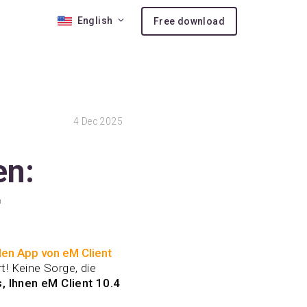
English
Free download
 10
4
Dec 2025
nses
ion
en:
r
len App von eM Client
! Keine Sorge, die
, Ihnen eM Client 10.4