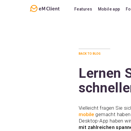
Features
Mobile app
Fo
Overview
Features
Email
Support
Calendar
FAQ
back to blog
Contacts
Notes
Lernen S
Chat
schneller
Vielleicht fragen Sie si
mobile
gemacht haben. 
Desktop-App haben wir
mit zahlreichen spann