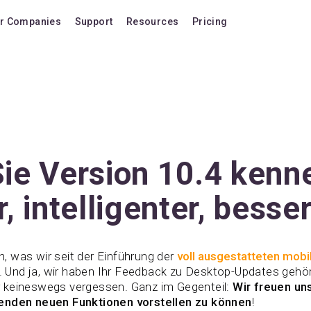
r Companies
Support
Resources
Pricing
Blog
Pricing Plans
FAQ
Upgrade to version
Forum
Lifetime Upgrades
Shortcuts
Buy additional lice
Video Tutorials
VIP Support Extens
ie Version 10.4 kenn
Documentation
Buy AI Add-on
, intelligenter, besse
Compatibility
Buy extra AI credits
How we compare
ch, was wir seit der Einführung der
voll ausgestatteten mobi
Upvote a feature
Und ja, wir haben Ihr Feedback zu Desktop-Updates gehört
 keineswegs vergessen. Ganz im Gegenteil:
Wir freuen uns
Release history
enden neuen Funktionen vorstellen zu können
!