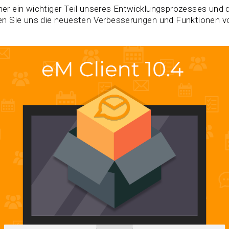
eher ein wichtiger Teil unseres Entwicklungsprozesses und d
n Sie uns die neuesten Verbesserungen und Funktionen vo