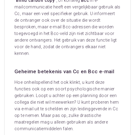
"
Blind carbon copy
", of kortweg
Bcc
in e-
mailcommunicatie heeft een vergelijkbaar gebruik als
Cc, maar een veel specifieker gebruik. U informeert
de ontvanger ook over de situatie die wordt
besproken, maar e-mail Bcc-adressen die worden
toegevoegd in het Bcc-veld zijn niet zichtbaar voor
andere ontvangers. Het gebruik van deze functie ligt
voor de hand, zodat de ontvangers elkaar niet
kennen.
Geheime betekenis van Cc en Bcc e-mail
Hoe onheilspellend het ook klinkt, u kunt deze
functies ook op een soort psychologische manier
gebruiken. Loopt u achter op een planning door een
collega die niet wil meewerken? U kunt proberen hem
via e-mail uit te schelden en zijn leidinggevende in Cc
op te nemen. Maar pas op, zulke drastische
maatregelen mag u alleen gebruiken als andere
communicatiemiddelen falen.