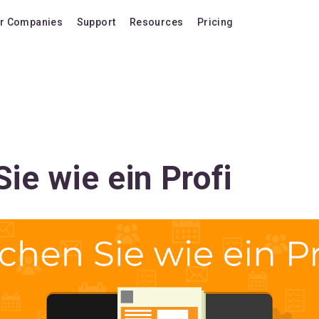
r Companies
Support
Resources
Pricing
Blog
Pricing Plans
FAQ
Upgrade to version
Forum
Lifetime Upgrades
Shortcuts
Buy additional lice
Video Tutorials
VIP Support Extens
ie wie ein Profi
Documentation
Buy AI Add-on
Compatibility
Buy extra AI credits
How we compare
Upvote a feature
Release history