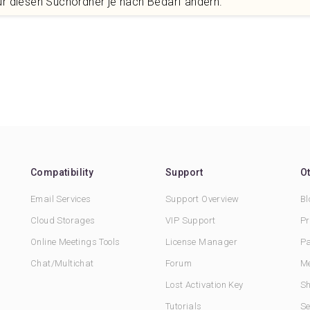
für diesen Suchordner je nach Bedarf ändern.
Compatibility
Support
O
Email Services
Support Overview
Bl
Cloud Storages
VIP Support
Pr
Online Meetings Tools
License Manager
Pa
Chat/Multichat
Forum
Me
Lost Activation Key
Sh
Tutorials
Se