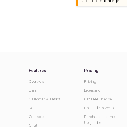
sich die Suchregeln 
Features
Pricing
Overview
Pricing
Email
Licensing
Calendar & Tasks
Get Free License
Notes
Upgrade to Version 10
Contacts
Purchase Lifetime
Upgrades
Chat