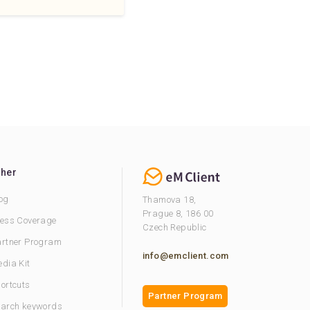
ther
og
Thamova 18,
Prague 8, 186 00
ess Coverage
Czech Republic
rtner Program
info@emclient.com
dia Kit
ortcuts
Partner Program
arch keywords