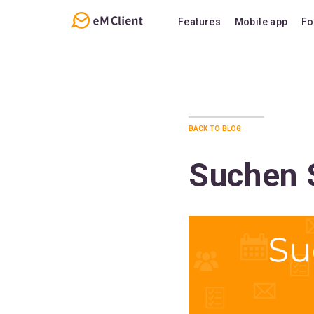
Features
Mobile app
Fo
Overview
Features
Email
Support
Calendar
FAQ
back to blog
Contacts
Notes
Suchen S
Chat