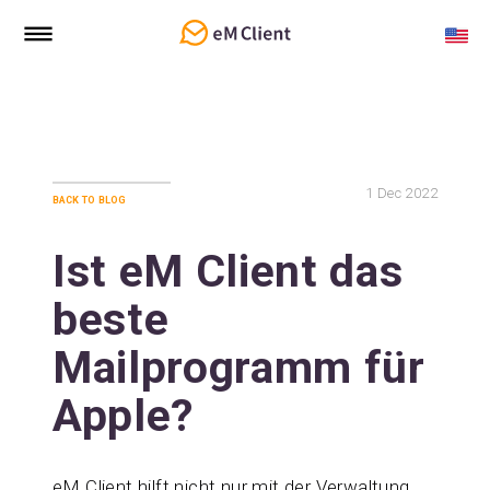
1
Dec 2022
back to blog
Ist eM Client das
beste
Mailprogramm für
Apple?
eM Client hilft nicht nur mit der Verwaltung