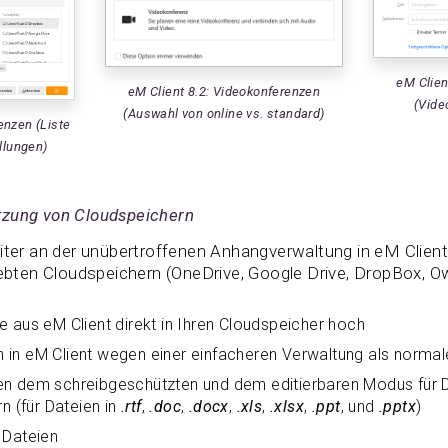
eM Clien
eM Client 8.2: Videokonferenzen
(Vide
(Auswahl von online vs. standard)
enzen (Liste
llungen)
tzung von Cloudspeichern
eiter an der unübertroffenen Anhangverwaltung in eM Clien
liebten Cloudspeichern (OneDrive, Google Drive, DropBox, 
 aus eM Client direkt in Ihren Cloudspeicher hoch
in eM Client wegen einer einfacheren Verwaltung als normal
en dem schreibgeschützten und dem editierbaren Modus für
n (für Dateien in
.rtf
,
.doc
,
.docx
,
.xls
,
.xlsx
,
.ppt
, und
.pptx
)
 Dateien