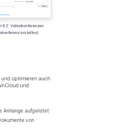
t 8.2: Videokonferenzen
okonferenz erstellen)
t und optimieren auch
OwnCloud und
e Anhänge aufgelistet
 Dokumente von