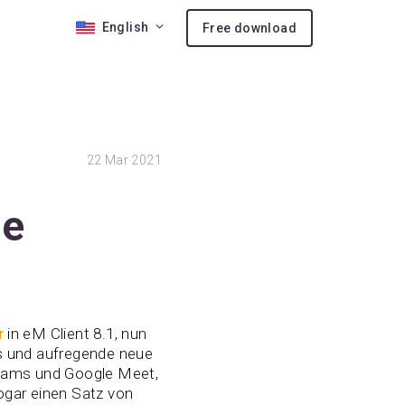
English
Free download
 10
22
Mar 2021
nses
ion
de
r
in eM Client 8.1, nun
es und aufregende neue
Teams und Google Meet,
ogar einen Satz von