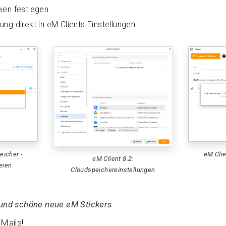
ien festlegen
ng direkt in eM Clients Einstellungen
eicher -
eM Clie
eM Client 8.2:
eien
Cloudspeichereinstellungen
 und schöne neue eM Stickers
Mails!