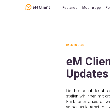
Features
Mobile app
Fo
Overview
Features
Email
Support
Calendar
FAQ
back to blog
Contacts
Notes
eM Clien
Chat
Updates
Der Fortschritt lässt s
stellen wir Ihnen mit g
Funktionen anbietet, 
verbesserte Arbeit mit