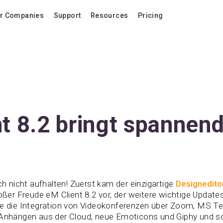
r Companies
Support
Resources
Pricing
Blog
Pricing Plans
FAQ
Upgrade to version
Forum
Lifetime Upgrades
Shortcuts
Buy additional lice
Video Tutorials
VIP Support Extens
t 8.2 bringt spannen
Documentation
Buy AI Add-on
Compatibility
Buy extra AI credits
How we compare
ich nicht aufhalten! Zuerst kam der einzigartige
Designedito
Upvote a feature
roßer Freude eM Client 8.2 vor, der weitere wichtige Updat
wie die Integration von Videokonferenzen über Zoom, MS 
Release history
 Anhängen aus der Cloud, neue Emoticons und Giphy und s