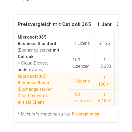
Preisvergleich mit Outlook 365
1 Jahr
3 Jah
Microsoft 365
1 Lizenz
€ 126
€ 378
Business Standard
(Exchange server
mit
Outlook
100
€
+ Cloud-Dienste +
€ 37,8
Lizenzen
12,600
andere Apps)
Microsoft 365
€
1 Lizenz
€ 201.
Business Basic
100.4*
(Exchange server,
100
€
€
Cloud-Dienste)
Lizenzen
6,105*
16,185
mit eM Client
* Mehr Informationen unter
Preisoptionen
.